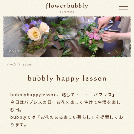
ホーム
＞ lesson
bubb
bubblyhappylesson、略して・・・「バブレス」
今日はバブレスの日。お花を楽しく生けて生活を楽し
む日。
bubblyでは「お花のある楽しい暮らし」を提案してお
ります。